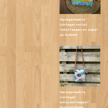
Handgemaakte
(vintage/retro)
toilettassen en make-
up buidels
Handgemaakte
(vintage)
schoudertasjes/
festivaltasjes