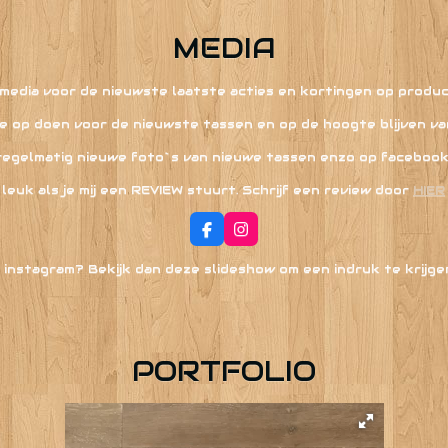
MEDIA
 media voor de nieuwste laatste acties en kortingen op produ
tie op doen voor de nieuwste tassen en op de hoogte blijven va
regelmatig nieuwe foto`s van nieuwe tassen enzo op facebook
 leuk als je mij een REVIEW stuurt. Schrijf een review door
HIER
F
I
a
n
c
s
instagram? Bekijk dan deze slideshow om een indruk te krijge
e
t
b
a
o
g
o
r
k
a
m
PORTFOLIO