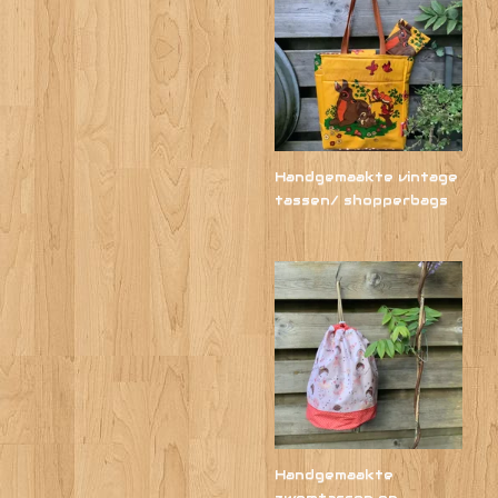
Handgemaakte vintage
tassen/ shopperbags
Handgemaakte
zwemtassen en