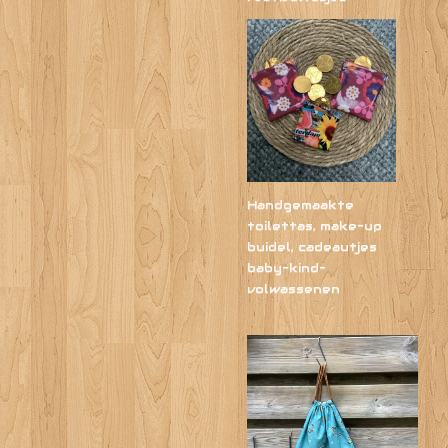
Handgemaakte
toilettas, make-up
buidel, cadeautjes
baby-kind-
volwassenen