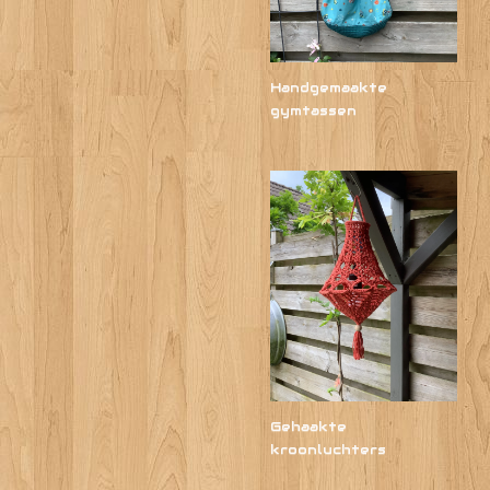
Handgemaakte
gymtassen
Gehaakte
kroonluchters