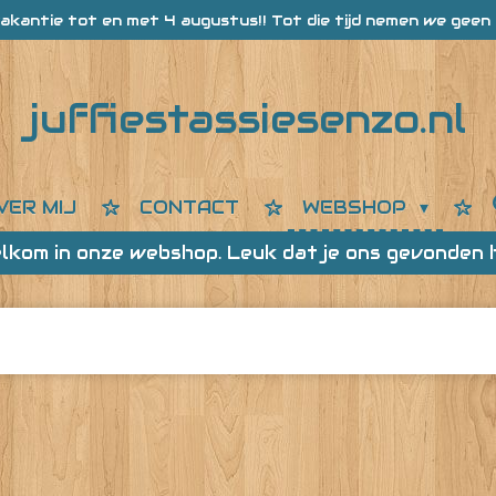
akantie tot en met 4 augustus!! Tot die tijd nemen we geen 
juffiestassiesenzo.nl
VER MIJ
CONTACT
WEBSHOP
lkom in onze webshop. Leuk dat je ons gevonden 