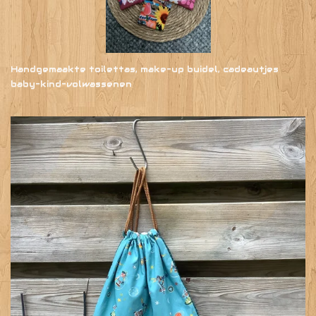
Handgemaakte toilettas, make-up buidel, cadeautjes
baby-kind-volwassenen