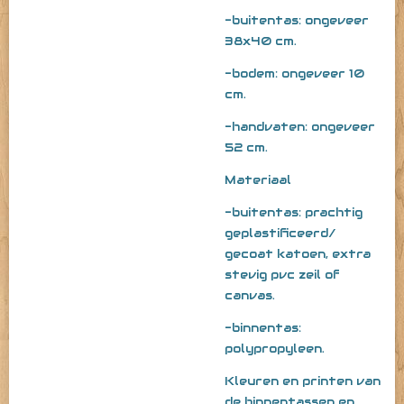
-buitentas: ongeveer
38x40 cm.
-bodem: ongeveer 10
cm.
-handvaten: ongeveer
52 cm.
Materiaal
-buitentas: prachtig
geplastificeerd/
gecoat katoen, extra
stevig pvc zeil of
canvas.
-binnentas:
polypropyleen.
Kleuren en printen van
de binnentassen en