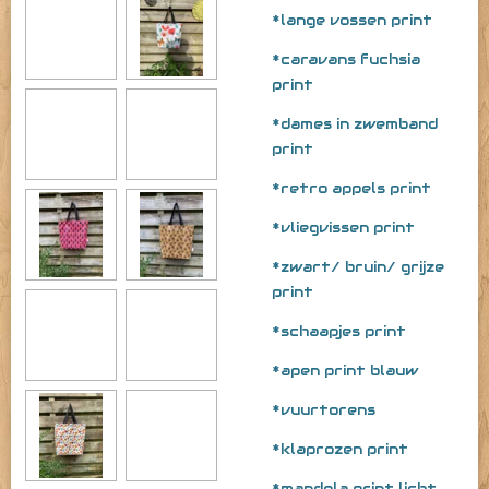
*lange vossen print
*caravans fuchsia
print
*dames in zwemband
print
*retro appels print
*vliegvissen print
*zwart/ bruin/ grijze
print
*schaapjes print
*apen print blauw
*vuurtorens
*klaprozen print
*mandela print licht