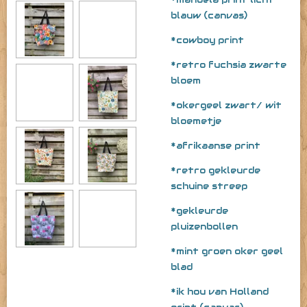
blauw (canvas)
*cowboy print
*retro fuchsia zwarte
bloem
*okergeel zwart/ wit
bloemetje
*afrikaanse print
*retro gekleurde
schuine streep
*gekleurde
pluizenbollen
*mint groen oker geel
blad
*ik hou van Holland