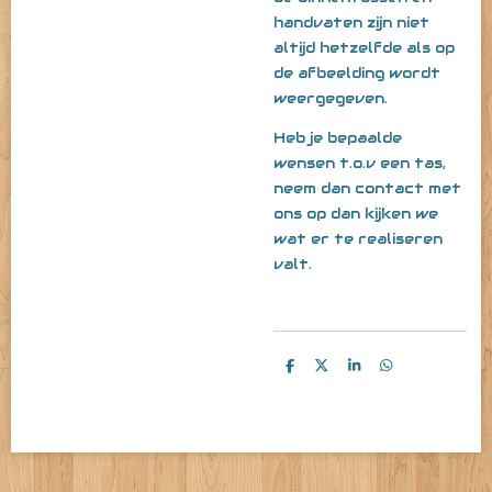
handvaten zijn niet
altijd hetzelfde als op
de afbeelding wordt
weergegeven.
Heb je bepaalde
wensen t.o.v een tas,
neem dan contact met
ons op dan kijken we
wat er te realiseren
valt.
D
D
S
D
e
e
h
e
l
e
a
l
e
l
r
e
n
e
n