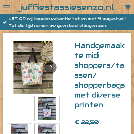
juffiestassiesenzo.nl
Ga
direct
LET OP wij houden vakantie tot en met 4 augustus!!
naar
Tot die tijd nemen we geen bestellingen aan.
de
hoofdinhoud
Handgemaak
te midi
shoppers/ta
ssen/
shopperbags
met diverse
printen
€ 22,50