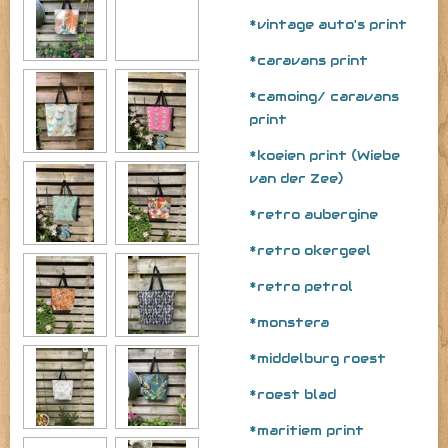
*vintage auto's print
*caravans print
*camoing/ caravans
print
*koeien print (Wiebe
van der Zee)
*retro aubergine
*retro okergeel
*retro petrol
*monstera
*middelburg roest
*roest blad
*maritiem print