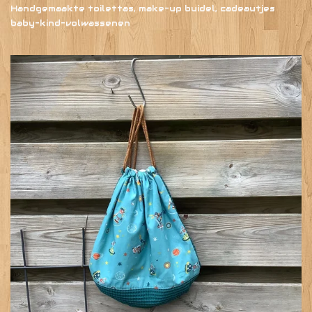
Handgemaakte toilettas, make-up buidel, cadeautjes
baby-kind-volwassenen