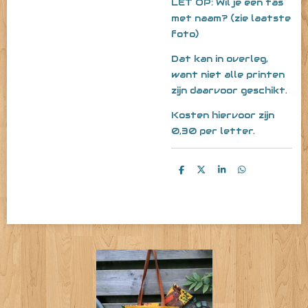
LET OP: Wil je een tas
met naam? (zie laatste
foto)
Dat kan in overleg,
want niet alle printen
zijn daarvoor geschikt.
Kosten hiervoor zijn
0,30 per letter.
D
D
S
D
e
e
h
e
l
e
a
l
e
l
r
e
n
e
n