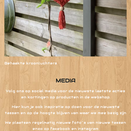
Gehaakte kroonluchters
MEDIA
Volg ons op social media voor de nieuwste laatste acties
en kortingen op producten in de webshop.
Hier kun je ook inspiratie op doen voor de nieuwste
tassen en op de hoogte blijven van waar we mee bezig zijn
We plaatsen regelmatig nieuwe foto`s van nieuwe tassen
enzo op facebook en instagram