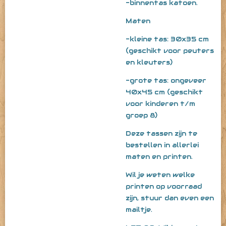
-binnentas katoen.
Maten
-kleine tas: 30x35 cm
(geschikt voor peuters
en kleuters)
-grote tas: ongeveer
40x45 cm (geschikt
voor kinderen t/m
groep 8)
Deze tassen zijn te
bestellen in allerlei
maten en printen.
Wil je weten welke
printen op voorraad
zijn, stuur dan even een
mailtje.