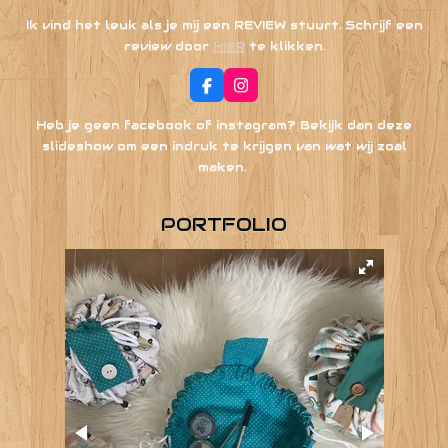
Ik vind het leuk als je mij een REVIEW stuurt. Schrijf een
review door
HIER
te klikken.
F
I
a
n
c
s
Heb je geen facebook of instagram? Bekijk dan deze
e
t
slideshow om een indruk te krijgen van wat wij zoal
b
a
o
g
maken.
o
r
k
a
m
PORTFOLIO