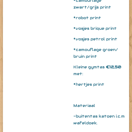
*camouflage
zwart/grijs print
*robot print
*vosjes brique print
*vosjes petrol print
*camouflage groen/
bruin print
Kleine gymtas
€12,50
met:
*hertjes print
Materiaal
-buitentas katoen i.c.m
wafeldoek.