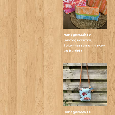
Handgemaakte
(vintage/retro)
toilettassen en make-
up buidels
Handgemaakte