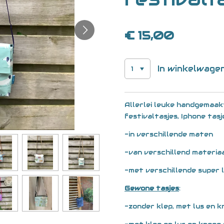
€ 15,00
In winkelwage
Allerlei leuke handgemaak
festivaltasjes, Iphone tasj
-in verschillende maten
-van verschillend materia
-met verschillende super l
Gewone tasjes
:
-zonder klep, met lus en 