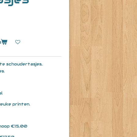
n
te schoudertasjes,
es.
al
euke printen.
knoop €15,00