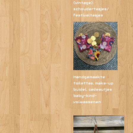
(vintage)
schoudertasjes/
festivaltasjes
Handgemaakte
toilettas, make-up
buidel, cadeautjes
baby-kind-
volwassenen