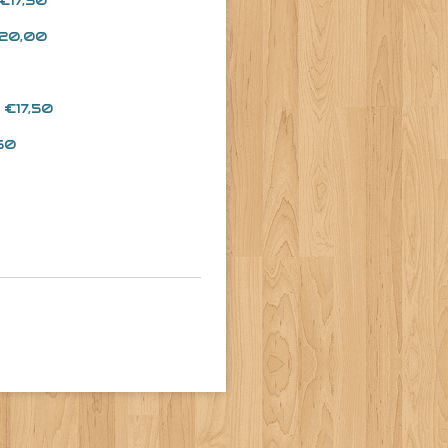
 €17,50
 €20,00
s €17,50
,50