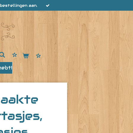
bestellingen aan.
hebt!
aakte
tasjes,
asjes