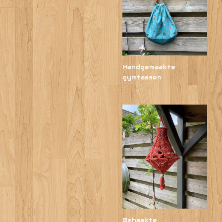
Handgemaakte
gymtassen
Gehaakte