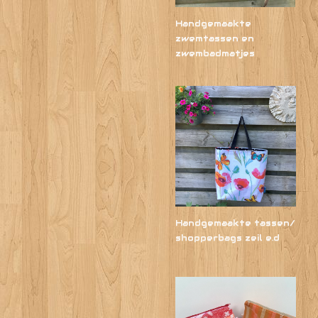
Handgemaakte
zwemtassen en
zwembadmatjes
Handgemaakte tassen/
shopperbags zeil e.d